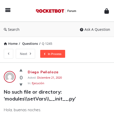
Rocketbot
Forum
Search
Ask A Question
Home
/
Questions
/
Q 1245
Next
In Process
Rocketbot
Diego Peñaloza
Forum
0
Asked:
Diciembre 21, 2020
In:
Ejecución
Latest
No such file or directory: 
Questions
‘modules\\setVars\\__init__.py’
Hola, buenas noches.