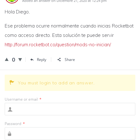
Added an answer on Diciembre 21, 2020 at 12:24 pm
Hola Diego,
Ese problema ocurre normalmente cuando inicias Rocketbot
como acceso directo. Esta solución te puede servir
http://forum.rocketbot.co/question/mods-no-inician/
0
Reply
Share
You must login to add an answer.
Username or email
*
Password
*