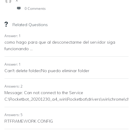
x
0 Comments
Related Questions
Answer: 1
como hago para que al desconectarme del servidor siga
funcionando ...
Answer: 1
Can't delete folder/No puedo eliminar folder
Answers: 2
Message: Can not connect to the Service
C:\Rocketbot_20201230_a4_win\Rocketbot\drivers\win\chrome\chr
Answers: 5
RTFRAMEWORK CONFIG