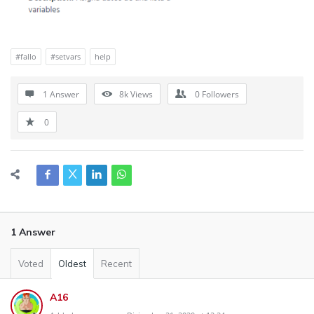
#fallo
#setvars
help
1 Answer
8k
Views
0
Followers
0
1 Answer
Voted
Oldest
Recent
A16