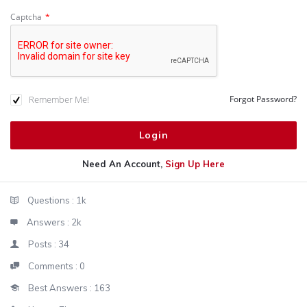
Captcha
*
Remember Me!
Forgot Password?
Need An Account,
Sign Up Here
Sidebar
Stats
Questions :
1k
Answers :
2k
Posts :
34
Comments :
0
Best Answers :
163