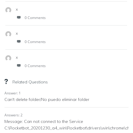
x
0 Comments
x
0 Comments
x
0 Comments
Related Questions
Answer: 1
Can't delete folder/No puedo eliminar folder
Answers: 2
Message: Can not connect to the Service
C:\Rocketbot_20201230_a4_win\Rocketbot\drivers\win\chrome\chr