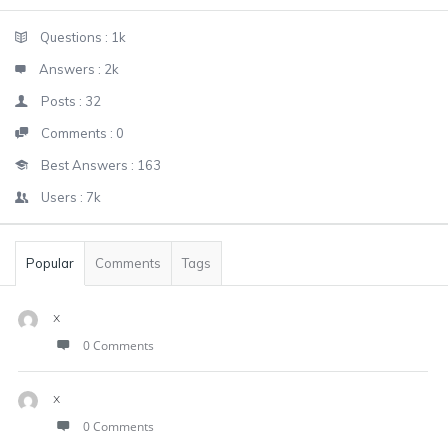
Sidebar
Stats
Questions :
1k
Answers :
2k
Posts :
32
Comments :
0
Best Answers :
163
Users :
7k
Popular
Comments
Tags
x
0 Comments
x
0 Comments