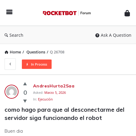
Rocketbot
Forum
Search
Ask A Question
Home
/
Questions
/
Q 26708
In Process
Rocketbot
AndresHurta2Saa
Forum
0
Asked:
Marzo 5, 2026
In:
Ejecución
Latest
como hago para que al desconectarme del 
Questions
servidor siga funcionando el robot
Buen dia