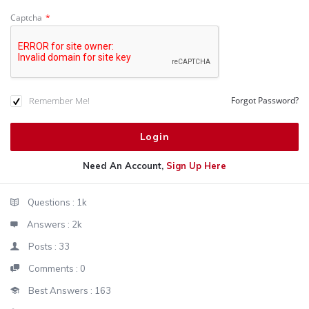
Captcha
*
Remember Me!
Forgot Password?
Need An Account,
Sign Up Here
Sidebar
Stats
Questions :
1k
Answers :
2k
Posts :
33
Comments :
0
Best Answers :
163