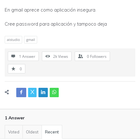
En gmail aprece como aplicación insegura.
Cree password para aplicación y tampoco deja
aistudio
gmail
1 Answer
2k
Views
0
Followers
0
1 Answer
Voted
Oldest
Recent