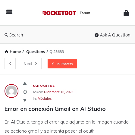
Rocketbot
Forum
Search
Ask A Question
Home
/
Questions
/
Q 25683
Next
In Process
Rocketbot
caroarias
Forum
0
Asked:
Diciembre 16, 2025
In:
Módulos
Latest
Error en conexión Gmail en AI Studio
Questions
En AI Studio, tengo el error que adjunto en la imagen cuando
selecciono gmail y se intenta pasar el oauth.