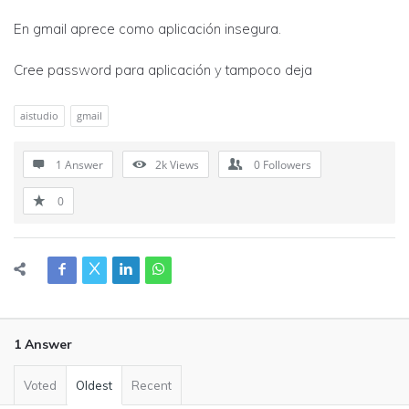
En gmail aprece como aplicación insegura.
Cree password para aplicación y tampoco deja
aistudio
gmail
1 Answer
2k
Views
0
Followers
0
1 Answer
Voted
Oldest
Recent