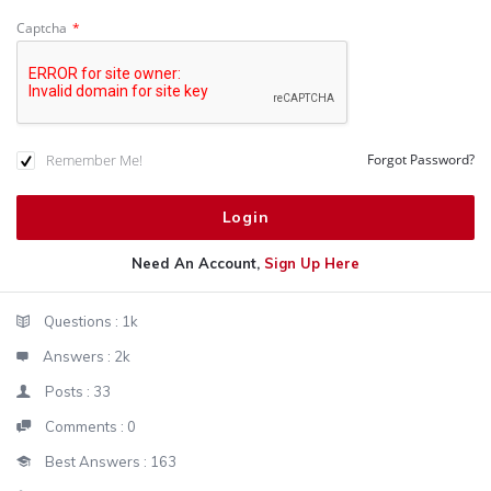
Captcha
*
Remember Me!
Forgot Password?
Need An Account,
Sign Up Here
Sidebar
Stats
Questions :
1k
Answers :
2k
Posts :
33
Comments :
0
Best Answers :
163