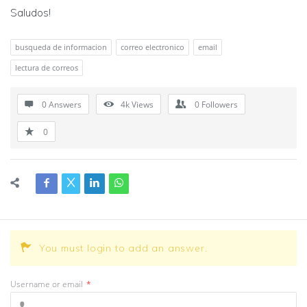
Saludos!
busqueda de informacion
correo electronico
email
lectura de correos
0 Answers
4k
Views
0
Followers
0
You must login to add an answer.
Username or email
*