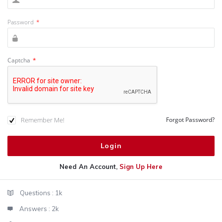
Password
*
Captcha
*
Remember Me!
Forgot Password?
Need An Account,
Sign Up Here
Sidebar
Stats
Questions :
1k
Answers :
2k