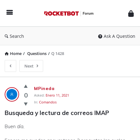
Rocketbot
Forum
Search
Ask A Question
Home
/
Questions
/
Q 1428
Next
Rocketbot
MPineda
Forum
0
Asked:
Enero 11, 2021
In:
Comandos
Latest
Busqueda y lectura de correos IMAP
Questions
Buen día,