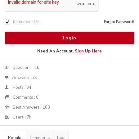
Remember Me!
Forgot Password?
Need An Account,
Sign Up Here
Sidebar
Stats
Questions :
1k
Answers :
2k
Posts :
34
Comments :
0
Best Answers :
163
Users :
7k
Popular
Comments
Tags