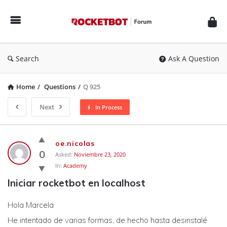
Rocketbot
Forum
Search
Ask A Question
Home
/
Questions
/
Q 925
Next
In Process
Rocketbot
oe.nicolas
Forum
0
Asked:
Noviembre 23, 2020
In:
Academy
Latest
Iniciar rocketbot en localhost
Questions
Hola Marcela
He intentado de varias formas, de hecho hasta desinstalé