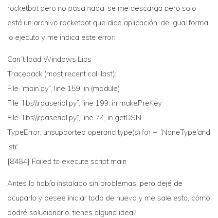
rocketbot pero no pasa nada, se me descarga pero solo
está un archivo rocketbot que dice aplicación, de igual forma
lo ejecuto y me indica este error:
Can´t load Windows Libs
Traceback (most recent call last):
File “main.py”, line 159, in (module)
File “libs\\rpaserial.py”, line 199, in makePreKey
File “libs\\rpaserial.py”, line 74, in getDSN
TypeError: unsupported operand type(s) for +: ‘NoneType’and
‘str’
[8484] Failed to execute script main
Antes lo había instalado sin problemas, pero dejé de
ocuparlo y desee iniciar todo de nuevo y me sale esto, cómo
podré solucionarlo, tienes alguna idea?