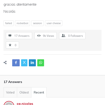
gracias atentamente
Nicolás
failed
rocketbot
session
user cheese
17 Answers
9k
Views
0
Followers
0
17 Answers
Voted
Oldest
Recent
oe.nicolas