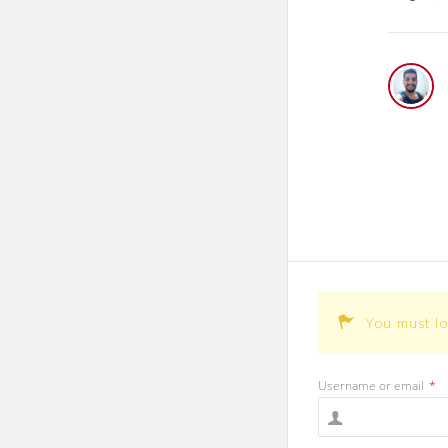
You must l
Username or email
*