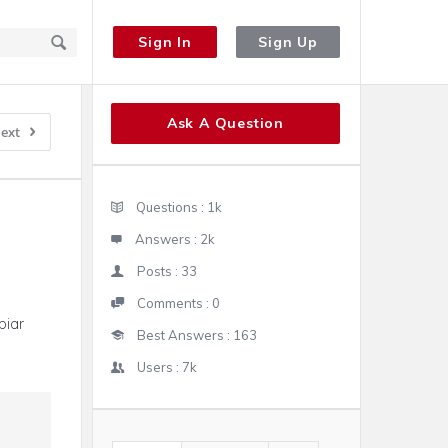
Sign In
Sign Up
Sidebar
Ask A Question
ext
Stats
Questions :
1k
Answers :
2k
Posts :
33
Comments :
0
biar
Best Answers :
163
Users :
7k