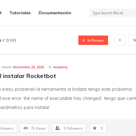
t
Tutoriales
Documentación
s
/
Q 933
N
In Process
Asked:
Noviembre 24, 2020
In:
Academy
al instalar Rocketbot
 estoy probando la herramienta al Instalar tengo este problema
t.exe error: the name of executable has changed”, tengo que cam
arámetros para instalar
Answers
7k
Views
0
Followers
0