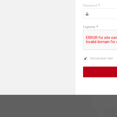
Password
*
Captcha
*
Remember Me!