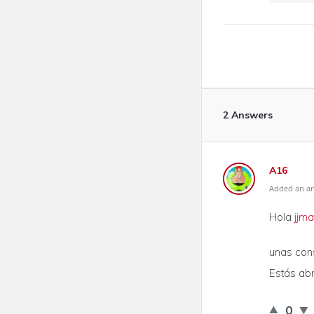
2 Answers
A16
Added an an
Hola
jjma
unas cons
Estás abr
0