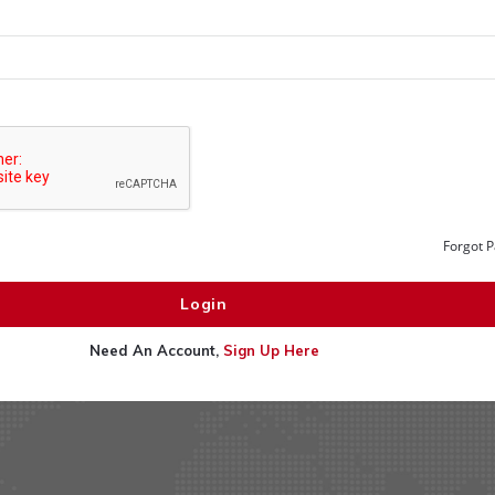
Forgot 
Need An Account,
Sign Up Here