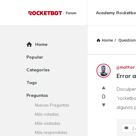
Rocketbot
Rocketbot
Academy Rocketbo
Forum
Forum
Navigation
Home
/
Question
Explore
Home
Popular
Rocketbot
jjmattar
Categorías
Error 
Forum
Tags
Disculpen
Latest
Preguntas
0
“rocketbo
Questions
Nuevas Preguntas
algunos p
Más votadas
Más visitadas
2 
Más respondidas